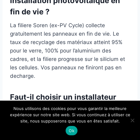
installation photovoltaique en
fin de vie ?
La filiere Soren (ex-PV Cycle) collecte
gratuitement les panneaux en fin de vie. Le
taux de recyclage des matériaux atteint 95%
pour le verre, 100% pour l’aluminium des
cadres, et la filiere progresse sur le silicium et
les cellules. Vos panneaux ne finiront pas en
decharge.
Faut-il choisir un installateur
local ou un gros groupe national
Nous utilisons des cookies pour vous garantir la meilleure
expérience sur notre site web. Si vous continuez à utiliser ce
?
site, nous supposerons que vous en êtes satisfait.
Ok
L’expérience montre que les petits installateurs