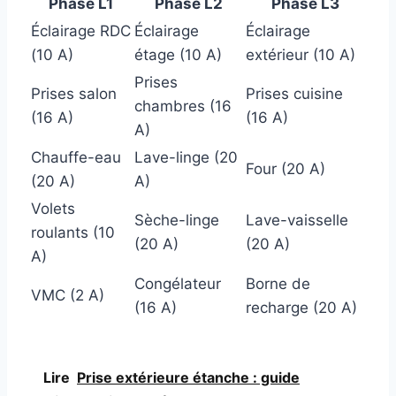
Phase L1
Phase L2
Phase L3
Éclairage RDC
Éclairage
Éclairage
(10 A)
étage (10 A)
extérieur (10 A)
Prises
Prises salon
Prises cuisine
chambres (16
(16 A)
(16 A)
A)
Chauffe-eau
Lave-linge (20
Four (20 A)
(20 A)
A)
Volets
Sèche-linge
Lave-vaisselle
roulants (10
(20 A)
(20 A)
A)
Congélateur
Borne de
VMC (2 A)
(16 A)
recharge (20 A)
Lire
Prise extérieure étanche : guide