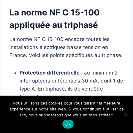
La norme NF C 15-100
appliquée au triphasé
La norme NF C 15-100 encadre toutes les
installations électriques basse tension en
France. Voici les points spécifiques au triphasé.
Protection différentielle
: au minimum 2
interrupteurs différentiels 30 mA, dont 1 de
type A. En triphasé, ils doivent être
tétrapolaires.
Nous utilisons des cookies pour vous garantir la meilleure
Réserve de 20 %
: le tableau doit
expérience sur notre site web. Si vous continuez à utiliser ce
conserver 20 % de modules libres pour les
site, nous supposerons que vous en êtes satisfait.
extensions futures.
Ok
GTL obligatoire
: le tableau s’installe dans