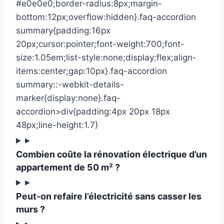
#e0e0e0;border-radius:8px;margin-
bottom:12px;overflow:hidden}.faq-accordion
summary{padding:16px
20px;cursor:pointer;font-weight:700;font-
size:1.05em;list-style:none;display:flex;align-
items:center;gap:10px}.faq-accordion
summary::-webkit-details-
marker{display:none}.faq-
accordion>div{padding:4px 20px 18px
48px;line-height:1.7}
▸
Combien coûte la rénovation électrique d’un
appartement de 50 m² ?
▸
Peut-on refaire l’électricité sans casser les
murs ?
▸